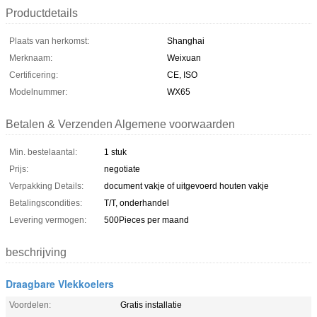
Productdetails
Plaats van herkomst:
Shanghai
Merknaam:
Weixuan
Certificering:
CE, ISO
Modelnummer:
WX65
Betalen & Verzenden Algemene voorwaarden
Min. bestelaantal:
1 stuk
Prijs:
negotiate
Verpakking Details:
document vakje of uitgevoerd houten vakje
Betalingscondities:
T/T, onderhandel
Levering vermogen:
500Pieces per maand
beschrijving
Draagbare Vlekkoelers
Voordelen:
Gratis installatie