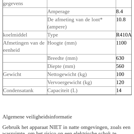
gegevens
Amperage
8.4
De afmeting van de lont*
10.8
(ampere)
koelmiddel
Type
R410A
Afmetingen van de
Hoogte (mm)
1100
eenheid
Breedte (mm)
630
Diepte (mm)
560
Gewicht
Nettogewicht (kg)
100
Vervoergewicht (kg)
120
Condensatank
Capaciteit (L)
14
Algemene veiligheidsinformatie
Gebruik het apparaat NIET in natte omgevingen, zoals een
wasruimte, om het risico op een elektrische schok te