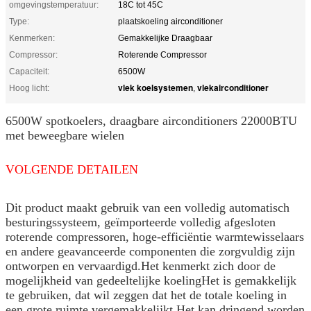
omgevingstemperatuur:
18C tot 45C
Type:
plaatskoeling airconditioner
Kenmerken:
Gemakkelijke Draagbaar
Compressor:
Roterende Compressor
Capaciteit:
6500W
vlek koelsystemen
vlekairconditioner
Hoog licht:
,
6500W spotkoelers, draagbare airconditioners 22000BTU
met beweegbare wielen
VOLGENDE DETAILEN
Dit product maakt gebruik van een volledig automatisch
besturingssysteem, geïmporteerde volledig afgesloten
roterende compressoren, hoge-efficiëntie warmtewisselaars
en andere geavanceerde componenten die zorgvuldig zijn
ontworpen en vervaardigd.Het kenmerkt zich door de
mogelijkheid van gedeeltelijke koelingHet is gemakkelijk
te gebruiken, dat wil zeggen dat het de totale koeling in
een grote ruimte vergemakkelijkt.Het kan dringend worden