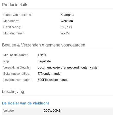
Productdetails
Plaats van herkomst:
Shanghai
Merknaam:
Weixuan
Certificering:
CE, ISO
Modelnummer:
WX35
Betalen & Verzenden Algemene voorwaarden
Min. bestelaantal:
1 stuk
Prijs:
negotiate
Verpakking Details:
document vakje of uitgevoerd houten vakje
Betalingscondities:
T/T, onderhandel
Levering vermogen:
500Pieces per maand
beschrijving
De Koeler van de vleklucht
Voltage:
220V, 50HZ