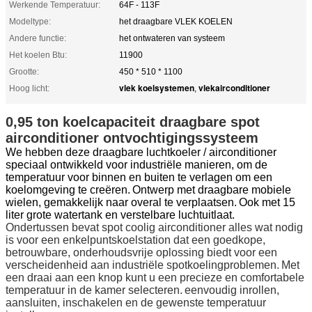
Werkende Temperatuur:
64F - 113F
Modeltype:
het draagbare VLEK KOELEN
Andere functie:
het ontwateren van systeem
Het koelen Btu:
11900
Grootte:
450 * 510 * 1100
vlek koelsystemen
vlekairconditioner
Hoog licht:
,
0,95 ton koelcapaciteit draagbare spot
airconditioner ontvochtigingssysteem
We hebben deze draagbare luchtkoeler / airconditioner
speciaal ontwikkeld voor industriële manieren, om de
temperatuur voor binnen en buiten te verlagen om een ​​
koelomgeving te creëren.
Ontwerp met draagbare mobiele
wielen, gemakkelijk naar overal te verplaatsen.
Ook met 15
liter grote watertank en verstelbare luchtuitlaat.
Ondertussen bevat spot coolig airconditioner alles wat nodig
is voor een enkelpuntskoelstation dat een goedkope,
betrouwbare, onderhoudsvrije oplossing biedt voor een
verscheidenheid aan industriële spotkoelingproblemen.
Met
een draai aan een knop kunt u een precieze en comfortabele
temperatuur in de kamer selecteren.
eenvoudig inrollen,
aansluiten, inschakelen en de gewenste temperatuur