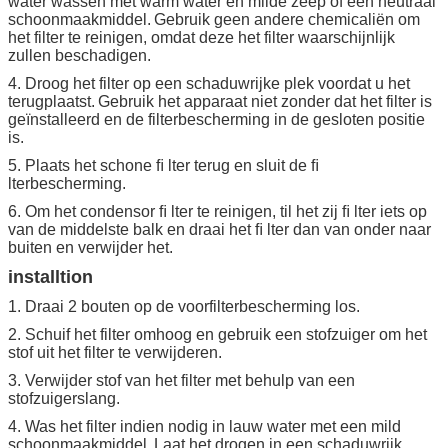
water wassen met warm water en milde zeep of een neutraal
schoonmaakmiddel.
Gebruik geen andere chemicaliën om
het filter te reinigen, omdat deze het filter waarschijnlijk
zullen beschadigen.
4. Droog het filter op een schaduwrijke plek voordat u het
terugplaatst.
Gebruik het apparaat niet zonder dat het filter is
geïnstalleerd en de filterbescherming in de gesloten positie
is.
5. Plaats het schone ﬁ lter terug en sluit de ﬁ
lterbescherming.
6. Om het condensor ﬁ lter te reinigen, til het zij ﬁ lter iets op
van de middelste balk en draai het ﬁ lter dan van onder naar
buiten en verwijder het.
installtion
1. Draai 2 bouten op de voorfilterbescherming los.
2. Schuif het filter omhoog en gebruik een stofzuiger om het
stof uit het filter te verwijderen.
3. Verwijder stof van het filter met behulp van een
stofzuigerslang.
4. Was het filter indien nodig in lauw water met een mild
schoonmaakmiddel.
Laat het drogen in een schaduwrijk