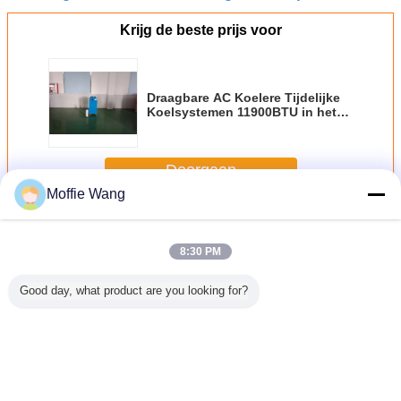
Krijg de beste prijs voor
Draagbare AC Koelere Tijdelijke
Koelsystemen 11900BTU in het
Ontwateren van Systeem
Doorgaan
Moffie Wang
De Koeler van de vleklucht
Meer
8:30 PM
Good day, what product are you looking for?
egreerde
48800BTU
WX140
WX180
De Vlek 
ioner van
draagbare
Commerciële
Draagbare
apotheke
e
Vlekkoelers
spotkoelers 14kw
spotkoeler
Tent het 
elenvlek
Draagbare
Draagbare
Eenhed
industriële
industriële airco
Capaci
airconditioning
Grote
Veranderingstaal
koelcapaciteit