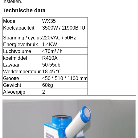
instellen.
Technische data
Model
WX35
Koelcapaciteit
3500W / 11900BTU
Spanning / cyclus
220VAC / 50Hz
Energieverbruik
1.4KW
Luchtvolume
470m³ / h
koelmiddel
R410A
Lawaai
50-55db
Werktemperatuur
18-45 ℃
Grootte
450 * 510 * 1100 mm
Gewicht
60kg
Afvoerpijp
2