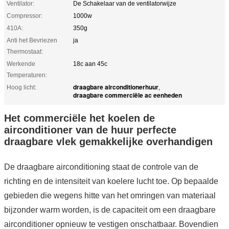
Ventilator:
De Schakelaar van de ventilatorwijze
Compressor:
1000w
410A:
350g
Anti het Bevriezen
ja
Thermostaat:
Werkende
18c aan 45c
Temperaturen:
draagbare airconditionerhuur
Hoog licht:
,
draagbare commerciële ac eenheden
Het commerciële het koelen de
airconditioner van de huur perfecte
draagbare vlek gemakkelijke overhandigen
De draagbare airconditioning staat de controle van de
richting en de intensiteit van koelere lucht toe. Op bepaalde
gebieden die wegens hitte van het omringen van materiaal
bijzonder warm worden, is de capaciteit om een draagbare
airconditioner opnieuw te vestigen onschatbaar. Bovendien