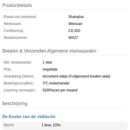
Productdetails
Plaats van herkomst:
Shanghai
Merknaam:
Weixuan
Certificering:
CE,ISO
Modelnummer:
WX27
Betalen & Verzenden Algemene voorwaarden
Min. bestelaantal:
1 stuk
Prijs:
negotiate
Verpakking Details:
document vakje of uitgevoerd houten vakje
Betalingscondities:
T/T, onderhandel
Levering vermogen:
500Pieces per maand
beschrijving
De Koeler van de vleklucht
Macht:
1 fase, 220v