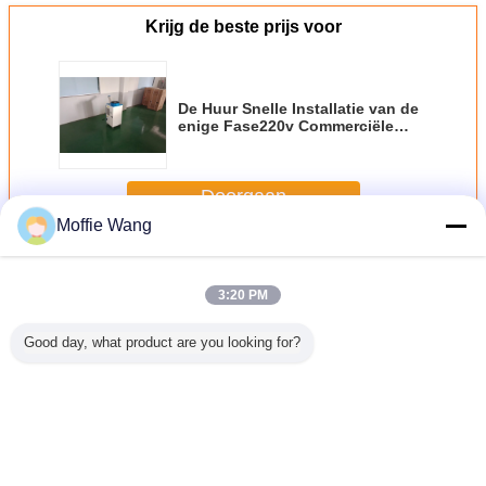
Krijg de beste prijs voor
De Huur Snelle Installatie van de
enige Fase220v Commerciële
Draagbare Airconditioner
Doorgaan
Moffie Wang
De Koeler van de vleklucht
Meer
3:20 PM
Good day, what product are you looking for?
egreerde
48800BTU
WX140
WX180
De Vlek 
ioner van
draagbare
Commerciële
Draagbare
apotheke
e
Vlekkoelers
spotkoelers 14kw
spotkoeler
Tent het 
elenvlek
Draagbare
Draagbare
Eenhed
industriële
industriële airco
Capaci
airconditioning
Grote
Veranderingstaal
koelcapaciteit