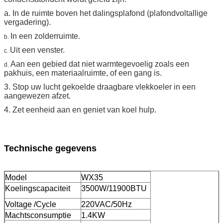
a. In de ruimte boven het dalingsplafond (plafondvoltallige
vergadering).
In een zolderruimte.
b.
Uit een venster.
c.
Aan een gebied dat niet warmtegevoelig zoals een
d.
pakhuis, een materiaalruimte, of een gang is.
3. Stop uw lucht gekoelde draagbare vlekkoeler in een
aangewezen afzet.
4. Zet eenheid aan en geniet van koel hulp.
Technische gegevens
Model
WX35
Koelingscapaciteit
3500W/11900BTU
Voltage /Cycle
220VAC/50Hz
Machtsconsumptie
1.4KW