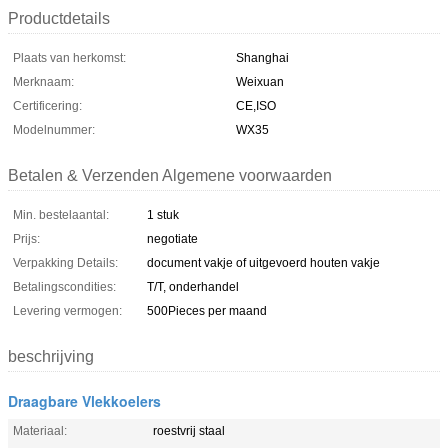
Productdetails
Plaats van herkomst:
Shanghai
Merknaam:
Weixuan
Certificering:
CE,ISO
Modelnummer:
WX35
Betalen & Verzenden Algemene voorwaarden
Min. bestelaantal:
1 stuk
Prijs:
negotiate
Verpakking Details:
document vakje of uitgevoerd houten vakje
Betalingscondities:
T/T, onderhandel
Levering vermogen:
500Pieces per maand
beschrijving
Draagbare Vlekkoelers
Materiaal:
roestvrij staal