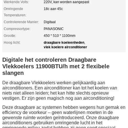
Werkende Volts:
220V, kan worden aangepast
Omringende
18c aan 45c
Temperaturen:
Controlerende Manier:
Digitaal
Compressortype:
PANASONIC
Grootte:
450 * 510 * 1100mm
draagbare koeleenheden
Hoog licht:
,
vlek koelere airconditioner
Digitale het controleren Draagbare
Vlekkoelers 11900BTU/h met 2 flexibele
slangen
De draagbare Vlekkoelers werken gelijkaardig aan
airconditioners. Een airconditioner kan tot het koelen van
niets niet alleen leiden; het kan hitte slechts opnieuw
vestigen. Er zijn geen magisch nog aan airconditioning!
Deze draagbare ac systemen hebben wegens hun gemak en
efficiency de voorkeur -- geen waterlijnen moeten in de
gewenste ruimte worden geïntroduceerd. Onze draagbare
airconditioners gebruiken omringende lucht in het
omringende milieu zodat hebben zij geen soort speciaal