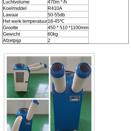
Luchtvolume
470m ³ /h
Koelmiddel
R410A
Lawaai
50-55db
Het werk temperatuur
18-45℃
Grootte
450 * 510 *1100mm
Gewicht
60kg
Afzetpijp
2