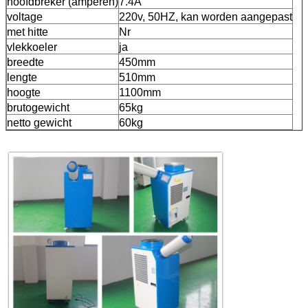
hoofdbreker (ampèren)
7.4A
voltage
220v, 50HZ, kan worden aangepast
met hitte
Nr
vlekkoeler
ja
breedte
450mm
lengte
510mm
hoogte
1100mm
brutogewicht
65kg
netto gewicht
60kg