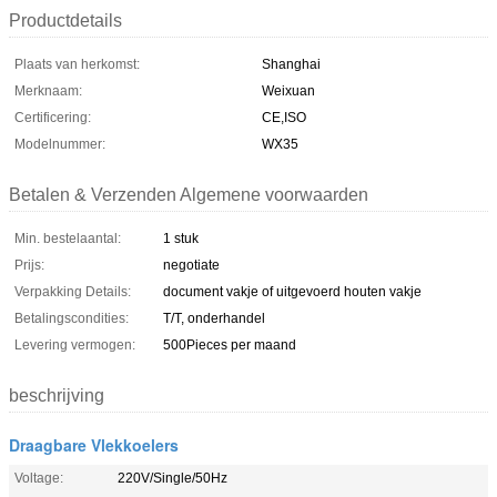
Productdetails
Plaats van herkomst:
Shanghai
Merknaam:
Weixuan
Certificering:
CE,ISO
Modelnummer:
WX35
Betalen & Verzenden Algemene voorwaarden
Min. bestelaantal:
1 stuk
Prijs:
negotiate
Verpakking Details:
document vakje of uitgevoerd houten vakje
Betalingscondities:
T/T, onderhandel
Levering vermogen:
500Pieces per maand
beschrijving
Draagbare Vlekkoelers
Voltage:
220V/Single/50Hz