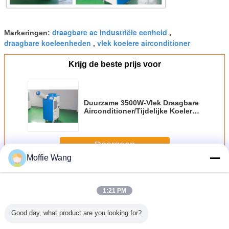
draagbare ac industriële eenheid
Markeringen:
,
draagbare koeleenheden
vlek koelere airconditioner
,
Krijg de beste prijs voor
Duurzame 3500W-Vlek Draagbare
Airconditioner/Tijdelijke Koelers
voor Grote Schaal
Doorgaan
Moffie Wang
Draagbare Vlekkoelers
Meer
1:21 PM
Good day, what product are you looking for?
BTU/h
Van de de Tonvlek
Lucht - de Strakke
Draagbaar
Nieuw 