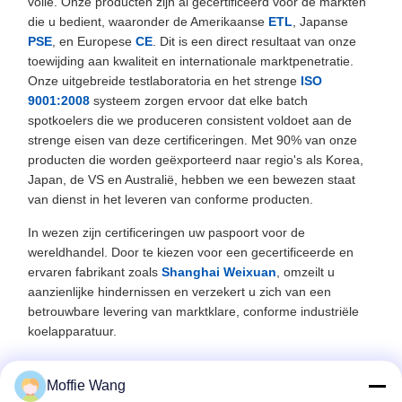
volle. Onze producten zijn al gecertificeerd voor de markten
die u bedient, waaronder de Amerikaanse
ETL
, Japanse
PSE
, en Europese
CE
. Dit is een direct resultaat van onze
toewijding aan kwaliteit en internationale marktpenetratie.
Onze uitgebreide testlaboratoria en het strenge
ISO
9001:2008
systeem zorgen ervoor dat elke batch
spotkoelers die we produceren consistent voldoet aan de
strenge eisen van deze certificeringen. Met 90% van onze
producten die worden geëxporteerd naar regio's als Korea,
Japan, de VS en Australië, hebben we een bewezen staat
van dienst in het leveren van conforme producten.
In wezen zijn certificeringen uw paspoort voor de
wereldhandel. Door te kiezen voor een gecertificeerde en
ervaren fabrikant zoals
Shanghai Weixuan
, omzeilt u
aanzienlijke hindernissen en verzekert u zich van een
betrouwbare levering van marktklare, conforme industriële
koelapparatuur.
Moffie Wang